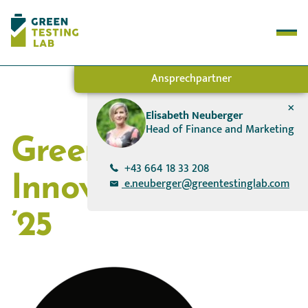
Ansprechpartner
+
Test Methods
Elisabeth Neuberger
Head of Finance and Marketing
How it works
Green Testing Lab
About Us
Success Stories
+43 664 18 33 208
Innovation Award
e.neuberger@greentestinglab.com
’25