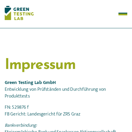
Test Methods
How it works
Impressum
About Us
Success Stories
Green Testing Lab GmbH
Entwicklung von Prüfständen und Durchführung von
Produkttests
FN: 529876 f
FB Gericht: Landesgericht für ZRS Graz
Bankverbindung: