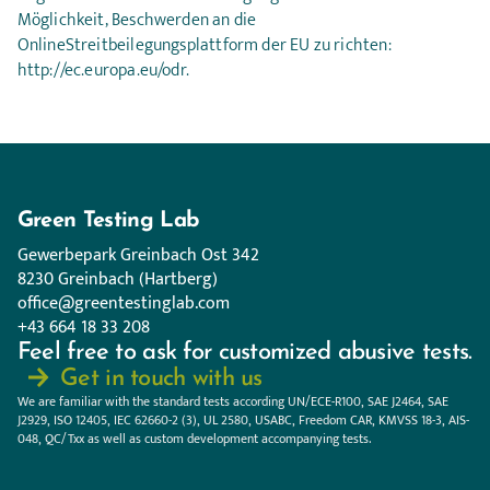
Möglichkeit, Beschwerden an die
OnlineStreitbeilegungsplattform der EU zu richten:
http://ec.europa.eu/odr.
Green Testing Lab
Gewerbepark Greinbach Ost 342
8230 Greinbach (Hartberg)
office@greentestinglab.com
+43 664 18 33 208
Feel free to ask for customized abusive tests.
Get in touch with us
We are familiar with the standard tests according
UN/ECE-R100, SAE J2464, SAE
J2929, ISO 12405, IEC 62660-2 (3), UL 2580,
USABC, Freedom CAR, KMVSS 18-3, AIS-
048, QC/Txx as well as custom
development accompanying tests.